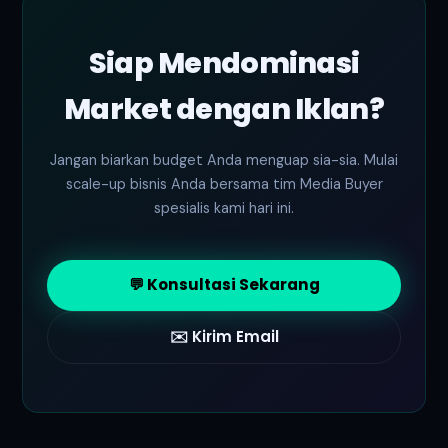
perhitungannya.
penawarannya. Anda juga dibebaskan jika ingin
menggunakan materi promosi milik tim in-house
Siap Mendominasi
Anda sendiri.
Market dengan Iklan?
Jangan biarkan budget Anda menguap sia-sia. Mulai
scale-up bisnis Anda bersama tim Media Buyer
spesialis kami hari ini.
💬 Konsultasi Sekarang
✉️ Kirim Email